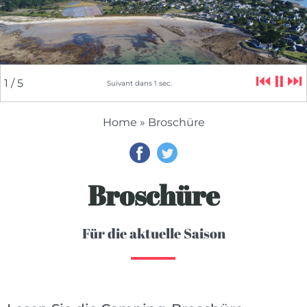
⏮
⏸
⏭
2
/ 5
Suivant dans
5
sec.
Home
» Broschüre
Broschüre
Für die aktuelle Saison