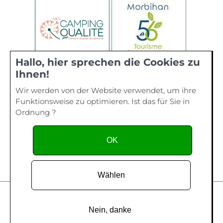
Hallo, hier sprechen die Cookies zu
Ihnen!
Wir werden von der Website verwendet, um ihre
Funktionsweise zu optimieren. Ist das für Sie in
Ordnung ?
OK
Wählen
Camping de La Plage, 40 bis rue de Kervourden – Plage de
Kervilen, 56 470 La Trinité sur Mer - Tel. 02 97 55 73 28
Nein, danke
Copyright since 2014
Création site Internet
- Edelweiss Studio /
Création