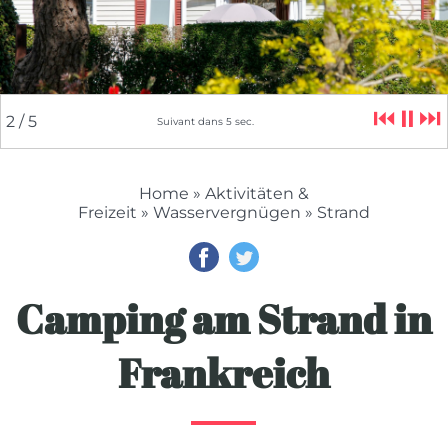
⏮
⏸
⏭
2
/ 5
Suivant dans
5
sec.
Home
»
Aktivitäten &
Freizeit
»
Wasservergnügen
» Strand
Camping am Strand in
Frankreich