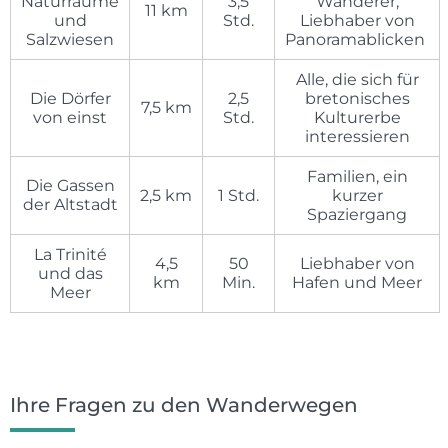
Naturräume
3,5
Wanderer,
11 km
und
Std.
Liebhaber von
Salzwiesen
Panoramablicken
Alle, die sich für
Die Dörfer
2,5
bretonisches
7,5 km
von einst
Std.
Kulturerbe
interessieren
Familien, ein
Die Gassen
2,5 km
1 Std.
kurzer
der Altstadt
Spaziergang
La Trinité
4,5
50
Liebhaber von
und das
km
Min.
Hafen und Meer
Meer
Ihre Fragen zu den Wanderwegen