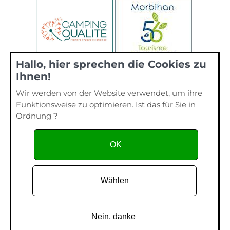
Hallo, hier sprechen die Cookies zu
Ihnen!
Wir werden von der Website verwendet, um ihre
Funktionsweise zu optimieren. Ist das für Sie in
Ordnung ?
OK
Wählen
Camping de La Plage, 40 bis rue de Kervourden – Plage de
Kervilen, 56 470 La Trinité sur Mer - Tel. 02 97 55 73 28
Nein, danke
Copyright since 2014
Création site Internet
- Edelweiss Studio /
Création