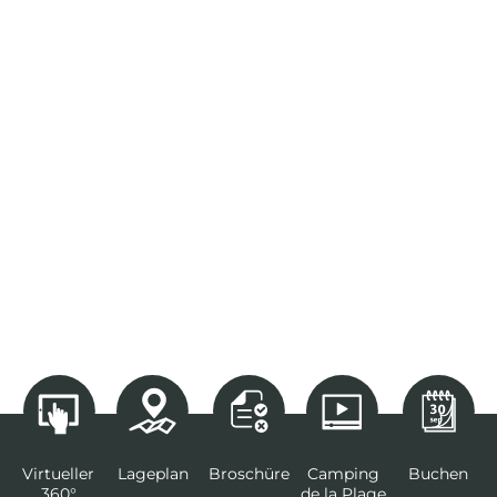
Virtueller
Lageplan
Broschüre
Camping
Buchen
360°
de la Plage