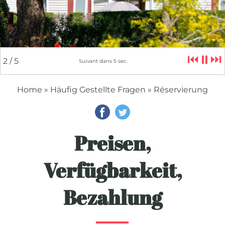
⏮
⏸
⏭
2
/ 5
Suivant dans
5
sec.
Home
»
Häufig Gestellte Fragen
» Réservierung
Preisen,
Verfügbarkeit,
Bezahlung