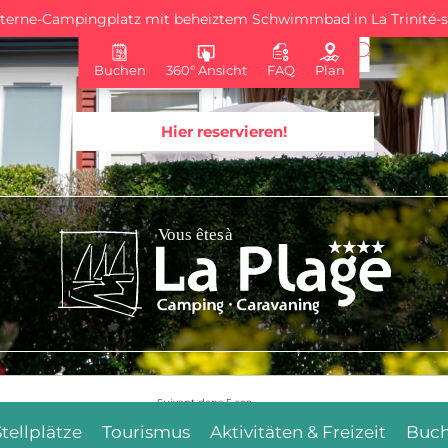
Sterne-Campingplatz mit beheiztem Schwimmbad in La Trinité-
Buchen
360° Ansicht
FAQ
Plan
Hier reservieren!
Suivant dans
4
sec.
Stellplätze
Tourismus
Aktivitäten & Freizeit
Buc