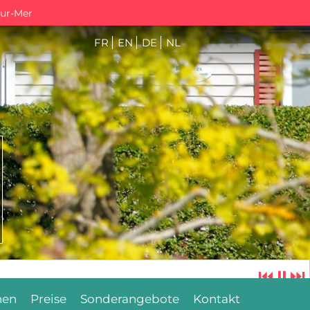
sur-Mer
FR
EN
DE
NL
⏮
⏸
⏭
hen
Preise
Sonderangebote
Kontakt