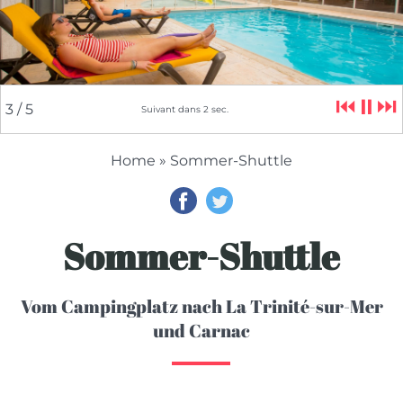
⏮
⏸
⏭
3
/ 5
Suivant dans
2
sec.
Home
» Sommer-Shuttle
Sommer-Shuttle
Vom Campingplatz nach La Trinité-sur-Mer
und Carnac