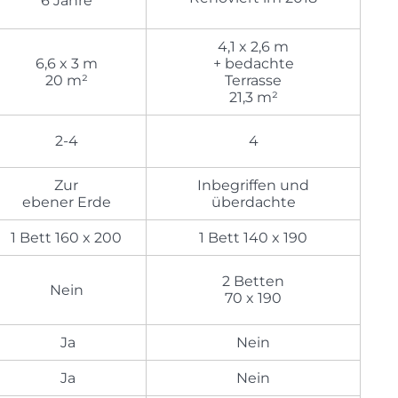
6 Jahre
4,1 x 2,6 m
6,6 x 3 m
+ bedachte
20 m²
Terrasse
21,3 m²
2-4
4
Zur
Inbegriffen und
ebener Erde
überdachte
1 Bett 160 x 200
1 Bett 140 x 190
2 Betten
Nein
70 x 190
Ja
Nein
Ja
Nein