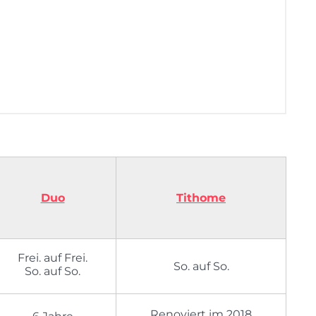
Duo
Tithome
Frei. auf Frei.
So. auf So.
So. auf So.
Renoviert im 2018