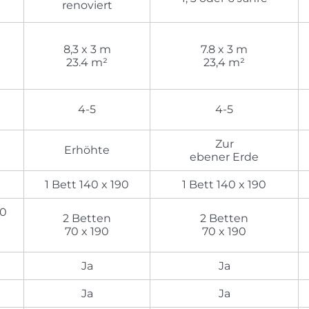
renoviert
8,3 x 3 m
7.8 x 3 m
23.4 m²
23,4 m²
4-5
4-5
Zur
Erhöhte
ebener Erde
0
1 Bett 140 x 190
1 Bett 140 x 190
90
2 Betten
2 Betten
70 x 190
70 x 190
Ja
Ja
Ja
Ja