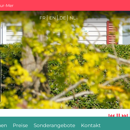
sur-Mer
FR
EN
DE
NL
⏮
⏸
⏭
hen
Preise
Sonderangebote
Kontakt