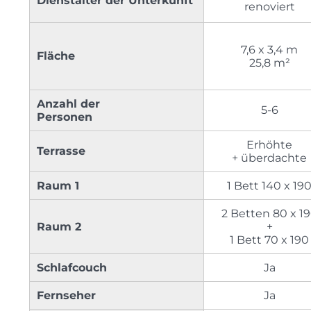
Dienstalter der Unterkunft
renoviert
7,6 x 3,4 m
Fläche
25,8 m²
Anzahl der
5-6
Personen
Erhöhte
Terrasse
+ überdachte
Raum 1
1 Bett 140 x 19
2 Betten 80 x 1
Raum 2
+
1 Bett 70 x 190
Schlafcouch
Ja
Fernseher
Ja