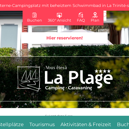
Sterne-Campingplatz mit beheiztem Schwimmbad in La Trinité-
Buchen
360° Ansicht
FAQ
Plan
Hier reservieren!
Suivant dans
4
sec.
Stellplätze
Tourismus
Aktivitäten & Freizeit
Buc