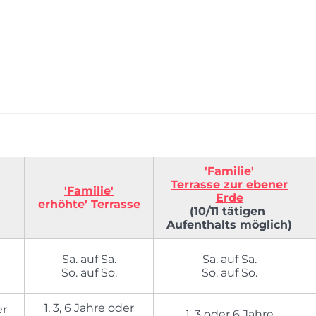
'Familie'
Terrasse zur ebener
'Familie'
Erde
erhöhte’ Terrasse
(10/11 tätigen
Aufenthalts möglich)
Sa. auf Sa.
Sa. auf Sa.
So. auf So.
So. auf So.
1, 3, 6 Jahre oder
er
1, 3 oder 6 Jahre