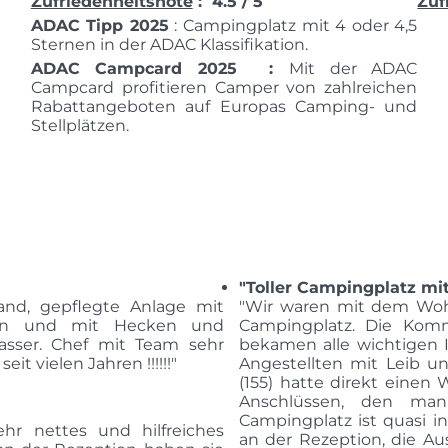
Zufriedenheitsnote
: 4.5 / 5
Zuf
ADAC Tipp 2025
: Campingplatz mit 4 oder 4,5
Sternen in der ADAC Klassifikation.
ADAC Campcard 2025 :
Mit der ADAC
Campcard profitieren Camper von zahlreichen
Rabattangeboten auf Europas Camping- und
Stellplätzen.
"Toller Campingplatz m
nd, gepflegte Anlage mit
"Wir waren mit dem Woh
schön und mit Hecken und
Campingplatz. Die Komm
wasser. Chef mit Team sehr
bekamen alle wichtigen I
eit vielen Jahren !!!!!!"
Angestellten mit Leib un
(155) hatte direkt einen
Anschlüssen, den man 
Campingplatz ist quasi in
hr nettes und hilfreiches
an der Rezeption, die A