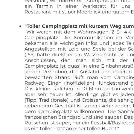
Personal , wir hatten ein Autoproblem und 
ein Termin in einer Werkstatt für uns or
Restaurant mit super Meerblick und gutem E
"Toller Campingplatz mit kurzem Weg zum
"Wir waren mit dem Wohnwagen, 2 E+ 4K +
Campingplatz. Die Kommunikation im Vorf
bekamen alle wichtigen Infos und jedes Tele
Angestellten mit Leib und Seele bei der Sa
(155) hatte direkt einen Wasseranschluss u
Anschlüssen, den man sich mit der Nac
Campingplatz ist quasi in eine Einbahnstraße 
an der Rezeption, die Ausfahrt am andere
bewachten Strand läuft man vom Camping
Radweg. Einen (inoffiziellen) Hundestrand g
Das kleine Lädchen in 10 Minuten Laufweit
aber sehr teuer ist. Allerdings gibt es jed
(Tipp: Traditionale) und Croissants, die sehr
neben dem Geschäft ist super (siehe andere
dem Campingplatz willkommen. Die Sanitä
französischen Standard und sind sauber. D
Rutschen ist super, nur ein Fussball/Basketballp
es ein toller Platz an einer tollen Bucht."