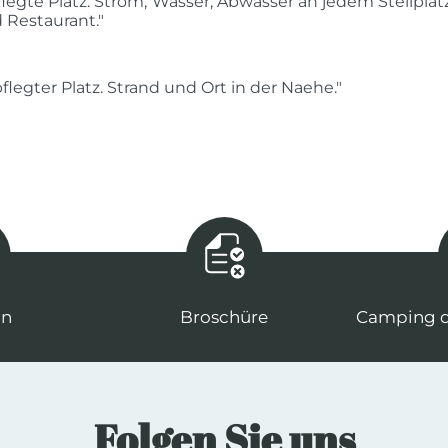
epflegte Platz. Strom, Wasser, Abwasser an jedem Stellpla
 Restaurant."
legter Platz. Strand und Ort in der Naehe."
an
Broschüre
Camping d
Folgen Sie uns