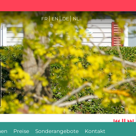
FR
EN
DE
NL
⏮
⏸
⏭
hen
Preise
Sonderangebote
Kontakt