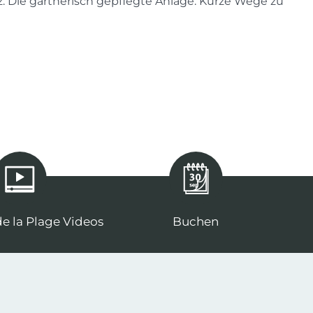
tz. Die gärtnerisch gepflegte Anlage. Kurze Wege zu
e la Plage Videos
Buchen