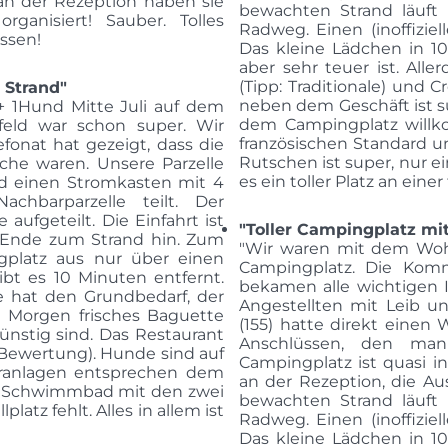
an der Rezeption haben sie
bewachten Strand läuf
ganisiert! Sauber. Tolles
Radweg. Einen (inoffizie
ssen!
Das kleine Lädchen in 1
aber sehr teuer ist. All
(Tipp: Traditionale) und C
 Strand"
neben dem Geschäft ist s
 1Hund Mitte Juli auf dem
dem Campingplatz willk
eld war schon super. Wir
französischen Standard 
fonat hat gezeigt, dass die
Rutschen ist super, nur ein
che waren. Unsere Parzelle
es ein toller Platz an einer
nd einen Stromkasten mit 4
hbarparzelle teilt. Der
aufgeteilt. Die Einfahrt ist
"Toller Campingplatz m
n Ende zum Strand hin. Zum
"Wir waren mit dem Woh
platz aus nur über einen
Campingplatz. Die Komm
ibt es 10 Minuten entfernt.
bekamen alle wichtigen I
e hat den Grundbedarf, der
Angestellten mit Leib un
en Morgen frisches Baguette
(155) hatte direkt einen
 günstig sind. Das Restaurant
Anschlüssen, den man 
 Bewertung). Hunde sind auf
Campingplatz ist quasi in
ranlagen entsprechen dem
an der Rezeption, die A
as Schwimmbad mit den zwei
bewachten Strand läuf
latz fehlt. Alles in allem ist
Radweg. Einen (inoffizie
Das kleine Lädchen in 1