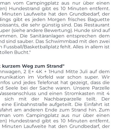
t man vom Campingplatz aus nur über einen
llen) Hundestrand gibt es 10 Minuten entfernt.
0 Minuten Laufweite hat den Grundbedarf, der
erdings gibt es jeden Morgen frisches Baguette
roissants, die sehr günstig sind. Das Restaurant
uper (siehe andere Bewertung). Hunde sind auf
ommen. Die Sanitäranlagen entsprechen dem
und sind sauber. Das Schwimmbad mit den zwei
 Fussball/Basketballplatz fehlt. Alles in allem ist
 tollen Bucht."
it kurzem Weg zum Strand"
nwagen, 2 E+ 4K + 1Hund Mitte Juli auf dem
unikation im Vorfeld war schon super. Wir
nfos und jedes Telefonat hat gezeigt, dass die
d Seele bei der Sache waren. Unsere Parzelle
 Wasseranschluss und einen Stromkasten mit 4
sich mit der Nachbarparzelle teilt. Der
 eine Einbahnstraße aufgeteilt. Die Einfahrt ist
usfahrt am anderen Ende zum Strand hin. Zum
t man vom Campingplatz aus nur über einen
llen) Hundestrand gibt es 10 Minuten entfernt.
0 Minuten Laufweite hat den Grundbedarf, der