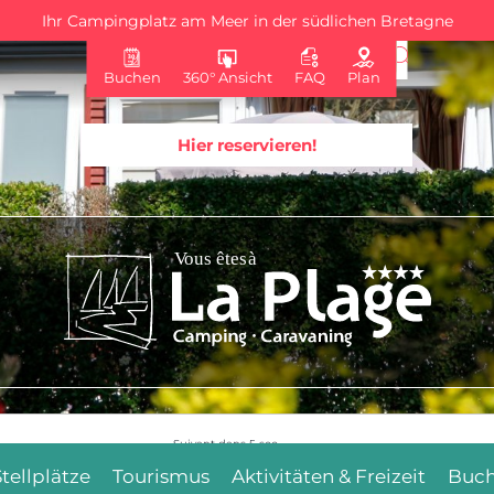
Ihr Campingplatz am Meer in der südlichen Bretagne
Buchen
360° Ansicht
FAQ
Plan
Hier reservieren!
Suivant dans
4
sec.
Stellplätze
Tourismus
Aktivitäten & Freizeit
Buc