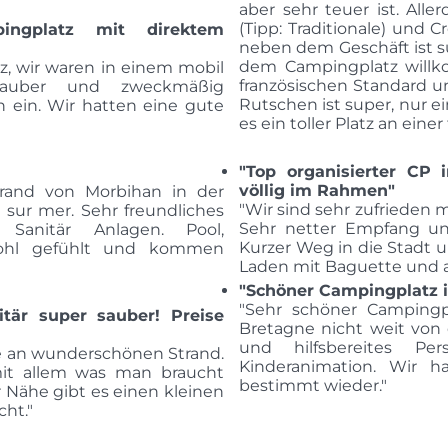
aber sehr teuer ist. All
(Tipp: Traditionale) und C
ingplatz mit direktem
neben dem Geschäft ist s
dem Campingplatz willk
, wir waren in einem mobil
französischen Standard 
sauber und zweckmäßig
Rutschen ist super, nur ein
n ein. Wir hatten eine gute
es ein toller Platz an einer
"Top organisierter CP 
völlig im Rahmen"
trand von Morbihan in der
"Wir sind sehr zufrieden
 sur mer. Sehr freundliches
Sehr netter Empfang un
 Sanitär Anlagen. Pool,
Kurzer Weg in die Stadt u
wohl gefühlt und kommen
Laden mit Baguette und a
"Schöner Campingplatz i
"Sehr schöner Campingp
itär super sauber! Preise
Bretagne nicht weit von d
und hilfsbereites Pe
ge an wunderschönen Strand.
Kinderanimation. Wir
it allem was man braucht
bestimmt wieder."
 Nähe gibt es einen kleinen
ht."