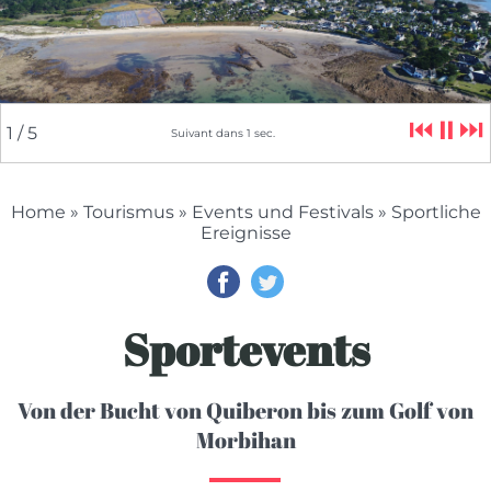
⏮
⏸
⏭
2
/ 5
Suivant dans
5
sec.
Home
»
Tourismus
»
Events und Festivals
» Sportliche
Ereignisse
Sportevents
Von der Bucht von Quiberon bis zum Golf von
Morbihan