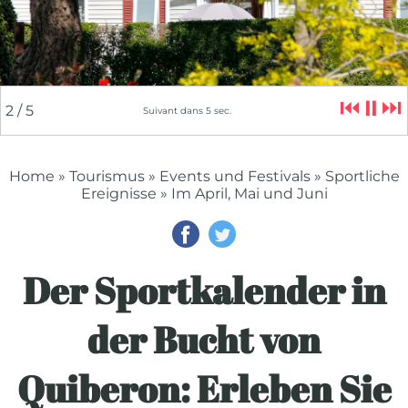
⏮
⏸
⏭
2
/ 5
Suivant dans
4
sec.
Home
»
Tourismus
»
Events und Festivals
»
Sportliche
Ereignisse
» Im April, Mai und Juni
Der Sportkalender in
der Bucht von
Quiberon: Erleben Sie