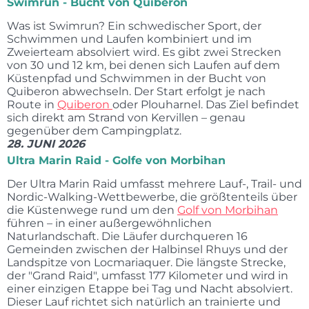
Swimrun - Bucht von Quiberon
Was ist Swimrun? Ein schwedischer Sport, der
Schwimmen und Laufen kombiniert und im
Zweierteam absolviert wird. Es gibt zwei Strecken
von 30 und 12 km, bei denen sich Laufen auf dem
Küstenpfad und Schwimmen in der Bucht von
Quiberon abwechseln. Der Start erfolgt je nach
Route in
Quiberon
oder Plouharnel. Das Ziel befindet
sich direkt am Strand von Kervillen – genau
gegenüber dem Campingplatz.
28. JUNI 2026
Ultra Marin Raid - Golfe von Morbihan
Der Ultra Marin Raid umfasst mehrere Lauf-, Trail- und
Nordic-Walking-Wettbewerbe, die größtenteils über
die Küstenwege rund um den
Golf von Morbihan
führen – in einer außergewöhnlichen
Naturlandschaft. Die Läufer durchqueren 16
Gemeinden zwischen der Halbinsel Rhuys und der
Landspitze von Locmariaquer. Die längste Strecke,
der "Grand Raid", umfasst 177 Kilometer und wird in
einer einzigen Etappe bei Tag und Nacht absolviert.
Dieser Lauf richtet sich natürlich an trainierte und